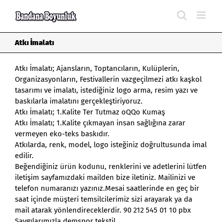
Skip
to
content
Atkı İmalatı
Atkı İmalatı
; Ajansların, Toptancıların, Kulüplerin,
Organizasyonların, Festivallerin vazgeçilmezi atkı kaşkol
tasarımı ve imalatı, istediğiniz logo arma, resim yazı ve
baskılarla imalatını gerçekleştiriyoruz.
Atkı İmalatı
; 1.Kalite Ter Tutmaz oQQo Kumaş
Atkı İmalatı; 1.Kalite çıkmayan insan sağlığına zarar
vermeyen eko-teks baskıdır.
Atkılarda, renk, model, logo isteğiniz doğrultusunda imal
edilir.
Beğendiğiniz ürün kodunu, renklerini ve adetlerini lütfen
iletişim sayfamızdaki mailden bize iletiniz. Mailinizi ve
telefon numaranızı yazınız.Mesai saatlerinde en geç bir
saat içinde müşteri temsilcilerimiz sizi arayarak ya da
mail atarak yönlendireceklerdir. 90 212 545 01 10 pbx
Saygılarımızla demspor tekstil