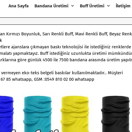
Ana Sayfa
Bandana Üretimi
Buff Üretimi
İletişim
an Kırmızı Boyunluk, Sarı Renkli Buff, Mavi Renkli Buff, Beyaz Renkl
uk
etlere ajanslara çıkmayan baskı teknolojisi ile istediğiniz renklerde
imalatı yapmaktayız. Buff istediğiniz uzunlukta üretimi mümkündü
arklarına göre günlük 4500 ile 7500 bandana arasında üretim yapıl
r vermeyen eko-teks belgeli baskılar kullanılmaktadır.. Müşteri
6 67 85 whatsapp, GSM :0549 810 02 00 whatsapp