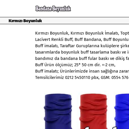
Skip
to
content
Kırmızı Boyunluk
Kırmızı Boyunluk
, Kırmızı Boyunluk İmalatı, Topt
Lacivert Renkli Buff, Buff Bandana, Buff Boyunl
Buff imalatı
, Taraftar Guruplarına kulüplere şirk
tasarımlarda boyunluk buff tasarlama baskı ve 
bandımız da bandana buff fular baskı ve dikiş f
Buff Ürün ölçümüz; 25* 50 cm dir. +-2 cm,
Buff imalatı; Ürünlerimizde insan sağlığına zara
Temsilcilerimiz 0212 5450110 pbx, GSM: 0554 57