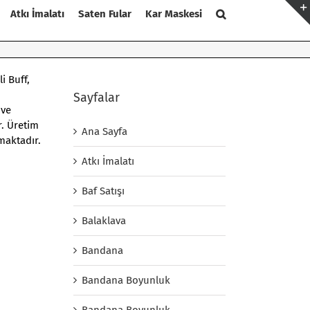
Atkı İmalatı
Saten Fular
Kar Maskesi
i Buff,
Sayfalar
 ve
r. Üretim
Ana Sayfa
maktadır.
Atkı İmalatı
Baf Satışı
Balaklava
Bandana
Bandana Boyunluk
Bandana Boyunluk