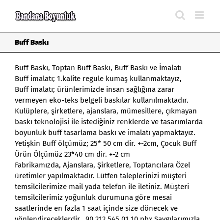
Skip
to
content
Buff Baskı
Buff Baskı
, Toptan Buff Baskı, Buff Baskı ve İmalatı
Buff imalatı
; 1.kalite regule kumaş kullanmaktayız,
Buff imalatı; ürünlerimizde insan sağlığına zarar
vermeyen eko-teks belgeli baskılar kullanılmaktadır.
Kulüplere, şirketlere, ajanslara, mümesillere, çıkmayan
baskı teknolojisi ile istediğiniz renklerde ve tasarımlarda
boyunluk buff
tasarlama baskı ve imalatı yapmaktayız.
Yetişkin Buff ölçümüz; 25* 50 cm dir. +-2cm, Çocuk Buff
Ürün Ölçümüz 23*40 cm dir. +-2 cm
Fabrikamızda, Ajanslara, Şirketlere, Toptancılara Özel
üretimler yapılmaktadır. Lütfen taleplerinizi müşteri
temsilcilerimize mail yada telefon ile iletiniz. Müşteri
temsilcilerimiz yoğunluk durumuna göre mesai
saatlerinde en fazla 1 saat içinde size dönecek ve
yönlendireceklerdir. 90 212 545 01 10 pbx Saygılarımızla.