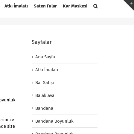
Atkı İmalatı
Saten Fular
Kar Maskesi
Sayfalar
Ana Sayfa
Atkı İmalatı
Baf Satışı
Balaklava
boyunluk
Bandana
lerimize
Bandana Boyunluk
nde size
Bandana Boyunluk