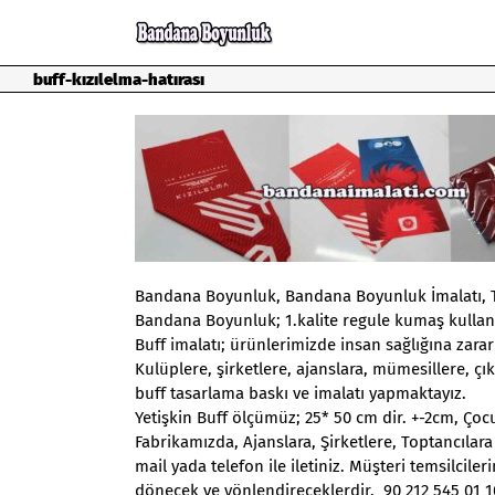
Skip
to
content
buff-kızılelma-hatırası
Bandana Boyunluk, Bandana Boyunluk İmalatı, Top
Bandana Boyunluk; 1.kalite regule kumaş kulla
Buff imalatı; ürünlerimizde insan sağlığına zara
Kulüplere, şirketlere, ajanslara, mümesillere, ç
buff tasarlama baskı ve imalatı yapmaktayız.
Yetişkin Buff ölçümüz; 25* 50 cm dir. +-2cm, Ço
Fabrikamızda, Ajanslara, Şirketlere, Toptancılara
mail yada telefon ile iletiniz. Müşteri temsilcil
dönecek ve yönlendireceklerdir. 90 212 545 01 1