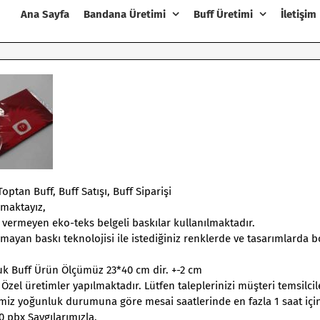
Ana Sayfa
Bandana Üretimi
Buff Üretimi
İletişim
tan Buff, Buff Satışı, Buff Siparişi
nmaktayız,
r vermeyen eko-teks belgeli baskılar kullanılmaktadır.
ıkmayan baskı teknolojisi ile istediğiniz renklerde ve tasarımlarda 
cuk Buff Ürün Ölçümüz 23*40 cm dir. +-2 cm
 Özel üretimler yapılmaktadır. Lütfen taleplerinizi müşteri temsilci
erimiz yoğunluk durumuna göre mesai saatlerinde en fazla 1 saat içi
0 pbx Saygılarımızla.