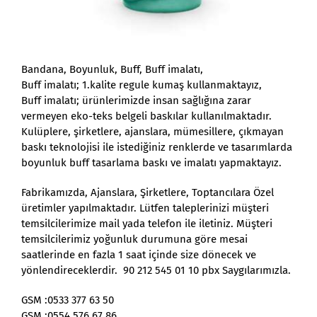
Bandana, Boyunluk, Buff, Buff imalatı,
Buff imalatı; 1.kalite regule kumaş kullanmaktayız,
Buff imalatı; ürünlerimizde insan sağlığına zarar
vermeyen eko-teks belgeli baskılar kullanılmaktadır.
Kulüplere, şirketlere, ajanslara, mümesillere, çıkmayan
baskı teknolojisi ile istediğiniz renklerde ve tasarımlarda
boyunluk buff tasarlama baskı ve imalatı yapmaktayız.
Fabrikamızda, Ajanslara, Şirketlere, Toptancılara Özel
üretimler yapılmaktadır. Lütfen taleplerinizi müşteri
temsilcilerimize mail yada telefon ile iletiniz. Müşteri
temsilcilerimiz yoğunluk durumuna göre mesai
saatlerinde en fazla 1 saat içinde size dönecek ve
yönlendireceklerdir. 90 212 545 01 10 pbx Saygılarımızla.
GSM :0533 377 63 50
GSM :0554 576 67 86