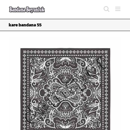
Skip
to
content
kare bandana 55