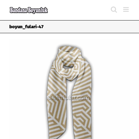
Skip
to
content
boyun_fulari-47