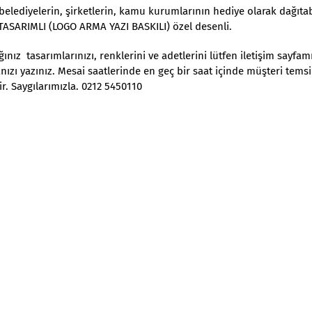
e belediyelerin, şirketlerin, kamu kurumlarının hediye olarak dağıtab
L TASARIMLI (LOGO ARMA YAZI BASKILI) özel desenli.
nız tasarımlarınızı, renklerini ve adetlerini lütfen iletişim sayfam
nızı yazınız. Mesai saatlerinde en geç bir saat içinde müşteri temsi
r. Saygılarımızla. 0212 5450110