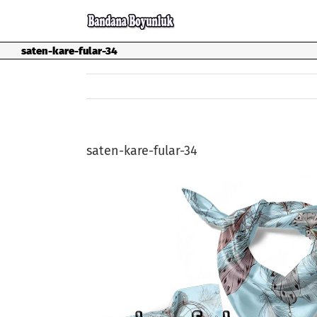
Skip
to
content
saten-kare-fular-34
saten-kare-fular-34