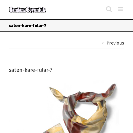
Skip
to
content
saten-kare-fular-7
Previous
saten-kare-fular-7