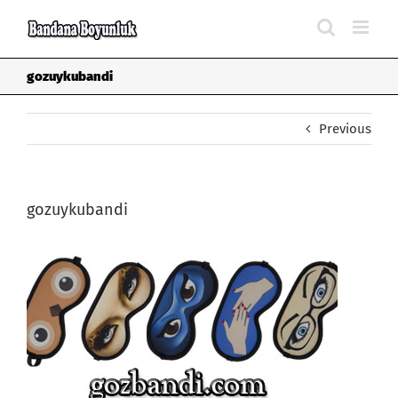
Skip
to
content
gozuykubandi
Previous
gozuykubandi