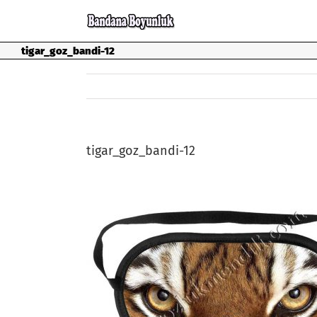
Skip
to
content
tigar_goz_bandi-12
tigar_goz_bandi-12