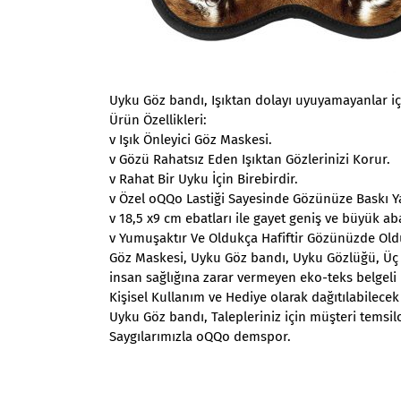
Uyku Göz bandı, Işıktan dolayı uyuyamayanlar iç
Ürün Özellikleri:
v Işık Önleyici Göz Maskesi.
v Gözü Rahatsız Eden Işıktan Gözlerinizi Korur.
v Rahat Bir Uyku İçin Birebirdir.
v Özel oQQo Lastiği Sayesinde Gözünüze Baskı 
v 18,5 x9 cm ebatları ile gayet geniş ve büyük aba
v Yumuşaktır Ve Oldukça Hafiftir Gözünüzde Old
Göz Maskesi, Uyku Göz bandı, Uyku Gözlüğü, Üç k
insan sağlığına zarar vermeyen eko-teks belgeli 
Kişisel Kullanım ve Hediye olarak dağıtılabilecek
Uyku Göz bandı, Talepleriniz için müşteri temsilc
Saygılarımızla oQQo demspor.