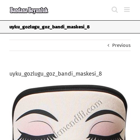
Skip
to
content
uyku_gozlugu_goz_bandi_maskesi_8
Previous
uyku_gozlugu_goz_bandi_maskesi_8