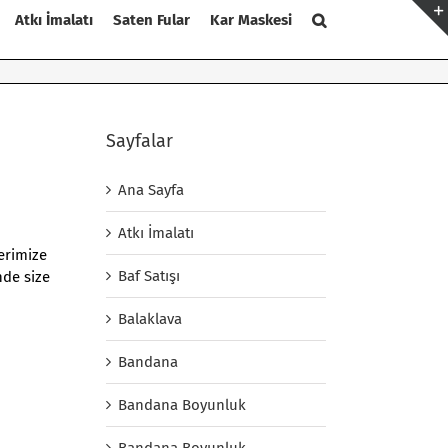
Atkı İmalatı
Saten Fular
Kar Maskesi
Sayfalar
Ana Sayfa
Atkı İmalatı
lerimize
Baf Satışı
nde size
Balaklava
Bandana
Bandana Boyunluk
Bandana Boyunluk