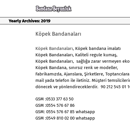
Skip
to
content
Yearly Archives:
2019
Köpek Bandanaları
Köpek Bandanaları
, Köpek bandana imalatı
Köpek Bandanaları, Kaliteli regule kumaş,
Köpek Bandanaları, sağlığa zarar vermeyen eko-
Köpek Bandana, sınırsız renk ve modeller,
Fabrikamızda, Ajanslara, Şirketlere, Toptancılara
mail yada telefon ile iletiniz. Müşteri temsilcil
dönecek ve yönlendireceklerdir. 90 212 545 01 1
GSM :0533 377 63 50
GSM :0554 576 67 86
GSM: 0554 576 67 85 whatsapp
GSM :0549 810 02 00 whatsapp