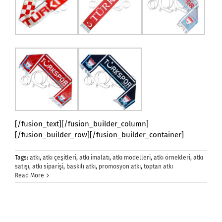
[/fusion_text][/fusion_builder_column]
[/fusion_builder_row][/fusion_builder_container]
Tags:
atkı
,
atkı çeşitleri
,
atkı imalatı
,
atkı modelleri
,
atkı örnekleri
,
atkı
satışı
,
atkı siparişi
,
baskılı atkı
,
promosyon atkı
,
toptan atkı
Read More