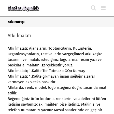
Skip
to
content
atkı satışı
Atkı İmalatı
Atkı İmalatı
; Ajansların, Toptancıların, Kulüplerin,
Organizasyonların, Festivallerin vazgeçilmezi atkı kaşkol
tasarımı ve imalatı, istediğiniz logo arma, resim yazı ve
baskılarla imalatını gerçekleştiriyoruz.
Atkı İmalatı
; 1.Kalite Ter Tutmaz oQQo Kumaş
Atkı İmalatı; 1.Kalite çıkmayan insan sağlığına zarar
vermeyen eko-teks baskıdır.
Atkılarda, renk, model, logo isteğiniz doğrultusunda imal
edilir.
Beğendiğiniz ürün kodunu, renklerini ve adetlerini lütfen
iletişim sayfamızdaki mailden bize iletiniz. Mailinizi ve
telefon numaranızı yazınız.Mesai saatlerinde en geç bir