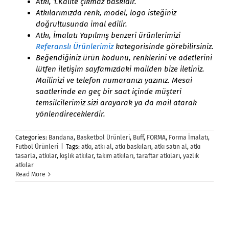
Atkı, 1.Kalite çıkmaz baskıdır.
Atkılarımızda renk, model, logo isteğiniz
doğrultusunda imal edilir.
Atkı, İmalatı Yapılmış benzeri ürünlerimizi
Referanslı Ürünlerimiz
kategorisinde görebilirsiniz.
Beğendiğiniz ürün kodunu, renklerini ve adetlerini
lütfen iletişim sayfamızdaki mailden bize iletiniz.
Mailinizi ve telefon numaranızı yazınız. Mesai
saatlerinde en geç bir saat içinde müşteri
temsilcilerimiz sizi arayarak ya da mail atarak
yönlendireceklerdir.
Categories:
Bandana
,
Basketbol Ürünleri
,
Buff
,
FORMA
,
Forma İmalatı
,
Futbol Ürünleri
|
Tags:
atkı
,
atkı al
,
atkı baskıları
,
atkı satın al
,
atkı
tasarla
,
atkılar
,
kışlık atkılar
,
takım atkıları
,
taraftar atkıları
,
yazlık
atkılar
Read More