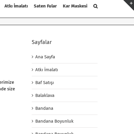
Atkı İmalatı
Saten Fular
Kar Maskesi
Sayfalar
Ana Sayfa
Atkı İmalatı
lerimize
Baf Satışı
nde size
Balaklava
Bandana
Bandana Boyunluk
Bandana Boyunluk