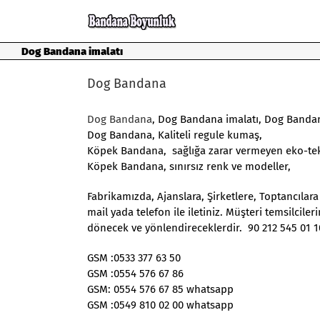
Skip
to
content
Dog Bandana imalatı
Dog Bandana
Dog Bandana
, Dog Bandana imalatı, Dog Banda
Dog Bandana, Kaliteli regule kumaş,
Köpek Bandana, sağlığa zarar vermeyen eko-tek
Köpek Bandana, sınırsız renk ve modeller,
Fabrikamızda, Ajanslara, Şirketlere, Toptancılara
mail yada telefon ile iletiniz. Müşteri temsilcil
dönecek ve yönlendireceklerdir. 90 212 545 01 1
GSM :0533 377 63 50
GSM :0554 576 67 86
GSM: 0554 576 67 85 whatsapp
GSM :0549 810 02 00 whatsapp