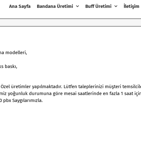
Ana Sayfa
Bandana Üretimi
Buff Üretimi
İletişim
na modelleri,
s baskı,
 Özel üretimler yapılmaktadır. Lütfen taleplerinizi müşteri temsilci
erimiz yoğunluk durumuna göre mesai saatlerinde en fazla 1 saat içi
0 pbx Saygılarımızla.