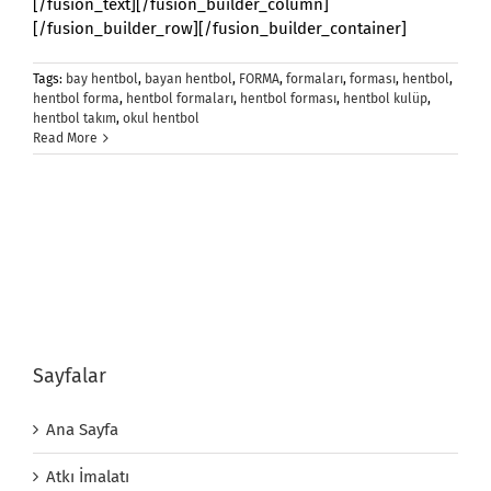
[/fusion_text][/fusion_builder_column]
[/fusion_builder_row][/fusion_builder_container]
Tags:
bay hentbol
,
bayan hentbol
,
FORMA
,
formaları
,
forması
,
hentbol
,
hentbol forma
,
hentbol formaları
,
hentbol forması
,
hentbol kulüp
,
hentbol takım
,
okul hentbol
Read More
Sayfalar
Ana Sayfa
Atkı İmalatı