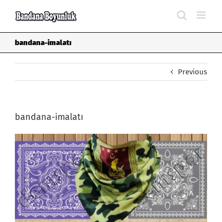
Skip
to
content
bandana-imalatı
Previous
bandana-imalatı