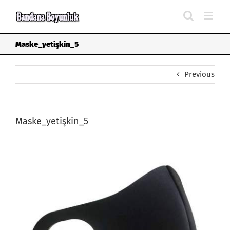
Skip
to
content
Maske_yetişkin_5
Previous
Maske_yetişkin_5