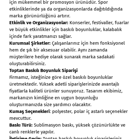
için mükemmel bir promosyon ürünüdür. Spor
etkinliklerinde ya da organizasyonlarda dağıtıldığında
marka görünürlüğünü artırır.
Etkinlik ve Organizasyonlar:
Konserler, festivaller, fuarlar
ve büyük etkinlikler için baskılı boyunluklar, kalabalık
içinde fark yaratmanızı sağlar.
Kurumsal Şirketler:
Çalışanlarınız için hem fonksiyonel
hem de şık bir aksesuar olabilir. Aynı zamanda
müşterilere hediye olarak sunarak marka sadakati
oluşturabilirsiniz.
Toptan Baskılı Boyunluk Siparişi
Firmamız, isteğinize göre özel baskılı boyunluklar
üretmektedir. Yüksek adetli siparişlerinizde avantajlı
fiyatlarla kaliteli ürünler sunuyoruz. Tasarım ekibimiz,
markanızın kimliğine en uygun boyunluğu
oluşturmanızda size yardımcı olacaktır.
Kumaş Seçenekleri
: polyester, polar iç astarlı seçenekler
mevcuttur.
Baskı Türü:
Sublimasyon baskı, yüksek çözünürlükte ve
canlı renklerle yapılır.
İletişime Geçin:
Toptan baskılı boyunluk siparişleriniz