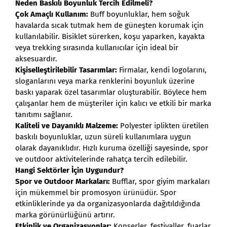
Neden Baskılı Boyunluk Tercih Edilmeli?
Çok Amaçlı Kullanım:
Buff boyunluklar, hem soğuk
havalarda sıcak tutmak hem de güneşten korumak için
kullanılabilir. Bisiklet sürerken, koşu yaparken, kayakta
veya trekking sırasında kullanıcılar için ideal bir
aksesuardır.
Kişiselleştirilebilir Tasarımlar:
Firmalar, kendi logolarını,
sloganlarını veya marka renklerini boyunluk üzerine
baskı yaparak özel tasarımlar oluşturabilir. Böylece hem
çalışanlar hem de müşteriler için kalıcı ve etkili bir marka
tanıtımı sağlanır.
Kaliteli ve Dayanıklı Malzeme:
Polyester iplikten üretilen
baskılı boyunluklar, uzun süreli kullanımlara uygun
olarak dayanıklıdır. Hızlı kuruma özelliği sayesinde, spor
ve outdoor aktivitelerinde rahatça tercih edilebilir.
Hangi Sektörler İçin Uygundur?
Spor ve Outdoor Markaları:
Bufflar, spor giyim markaları
için mükemmel bir promosyon ürünüdür. Spor
etkinliklerinde ya da organizasyonlarda dağıtıldığında
marka görünürlüğünü artırır.
Etkinlik ve Organizasyonlar:
Konserler, festivaller, fuarlar