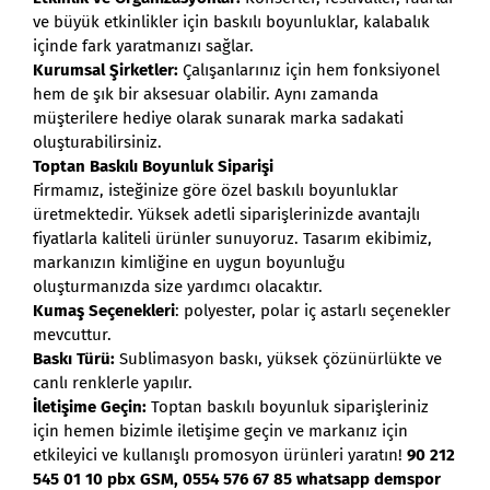
ve büyük etkinlikler için baskılı boyunluklar, kalabalık
içinde fark yaratmanızı sağlar.
Kurumsal Şirketler:
Çalışanlarınız için hem fonksiyonel
hem de şık bir aksesuar olabilir. Aynı zamanda
müşterilere hediye olarak sunarak marka sadakati
oluşturabilirsiniz.
Toptan Baskılı Boyunluk Siparişi
Firmamız, isteğinize göre özel baskılı boyunluklar
üretmektedir. Yüksek adetli siparişlerinizde avantajlı
fiyatlarla kaliteli ürünler sunuyoruz. Tasarım ekibimiz,
markanızın kimliğine en uygun boyunluğu
oluşturmanızda size yardımcı olacaktır.
Kumaş Seçenekleri
: polyester, polar iç astarlı seçenekler
mevcuttur.
Baskı Türü:
Sublimasyon baskı, yüksek çözünürlükte ve
canlı renklerle yapılır.
İletişime Geçin:
Toptan baskılı boyunluk siparişleriniz
için hemen bizimle iletişime geçin ve markanız için
etkileyici ve kullanışlı promosyon ürünleri yaratın!
90 212
545 01 10 pbx GSM, 0554 576 67 85 whatsapp demspor