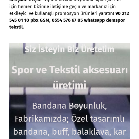
için hemen bizimle iletişime geçin ve markanız için
etkileyici ve kullanışlı promosyon ürünleri yaratın!
90 212
545 01 10 pbx GSM, 0554 576 67 85 whatsapp demspor
tekstil.
Siz İsteyin Biz Üretelim
Spor ve Tekstil aksesuarı
üretimi
Bandana Boyunluk,
Fabrikamızda; Özel tasarımlı
bandana, buff, balaklava, kar