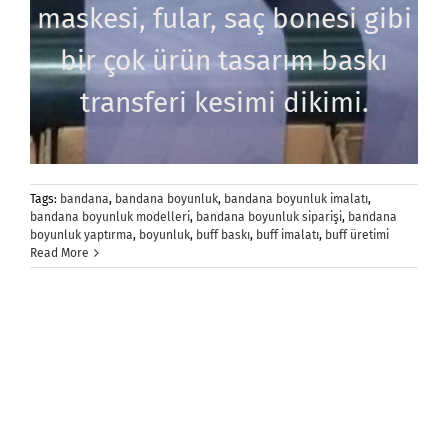
maskesi, fular, saç bonesi gibi
bir çok ürün tasarım baskı
transferi kesimi dikimi.
Tags:
bandana
,
bandana boyunluk
,
bandana boyunluk imalatı
,
bandana boyunluk modelleri
,
bandana boyunluk siparişi
,
bandana
boyunluk yaptırma
,
boyunluk
,
buff baskı
,
buff imalatı
,
buff üretimi
Read More