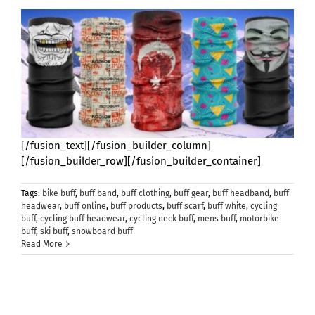
[/fusion_text][/fusion_builder_column]
[/fusion_builder_row][/fusion_builder_container]
Tags:
bike buff
,
buff band
,
buff clothing
,
buff gear
,
buff headband
,
buff
headwear
,
buff online
,
buff products
,
buff scarf
,
buff white
,
cycling
buff
,
cycling buff headwear
,
cycling neck buff
,
mens buff
,
motorbike
buff
,
ski buff
,
snowboard buff
Read More