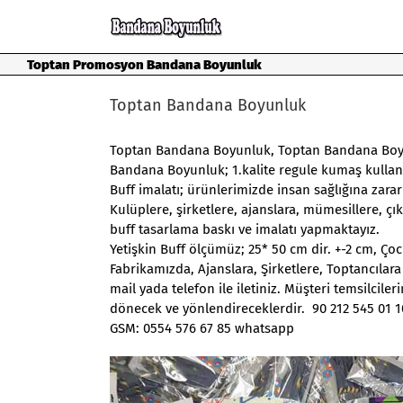
Skip
to
content
Toptan Promosyon Bandana Boyunluk
Toptan Bandana Boyunluk
Toptan Bandana Boyunluk
,
Toptan Bandana Boyu
Bandana Boyunluk
; 1.kalite regule kumaş kulla
Buff imalatı; ürünlerimizde insan sağlığına zara
Kulüplere, şirketlere, ajanslara, mümesillere, ç
buff tasarlama baskı ve imalatı yapmaktayız.
Yetişkin Buff ölçümüz; 25* 50 cm dir. +-2 cm, Ç
Fabrikamızda, Ajanslara, Şirketlere, Toptancılara
mail yada telefon ile iletiniz. Müşteri temsilcil
dönecek ve yönlendireceklerdir. 90 212 545 01 1
GSM: 0554 576 67 85 whatsapp