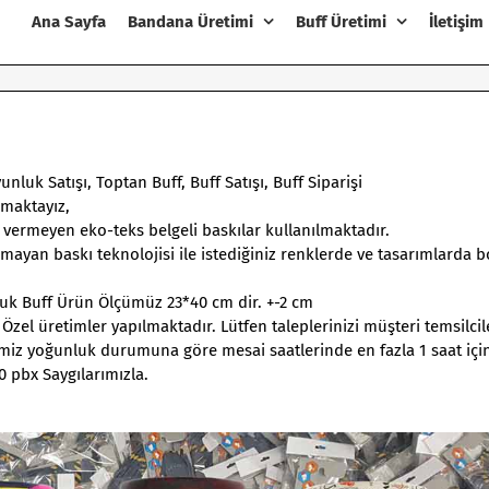
Ana Sayfa
Bandana Üretimi
Buff Üretimi
İletişim
nluk Satışı
, Toptan Buff, Buff Satışı, Buff Siparişi
nmaktayız,
r vermeyen eko-teks belgeli baskılar kullanılmaktadır.
ıkmayan baskı teknolojisi ile istediğiniz renklerde ve tasarımlarda 
ocuk Buff Ürün Ölçümüz 23*40 cm dir. +-2 cm
 Özel üretimler yapılmaktadır. Lütfen taleplerinizi müşteri temsilci
erimiz yoğunluk durumuna göre mesai saatlerinde en fazla 1 saat içi
0 pbx Saygılarımızla.