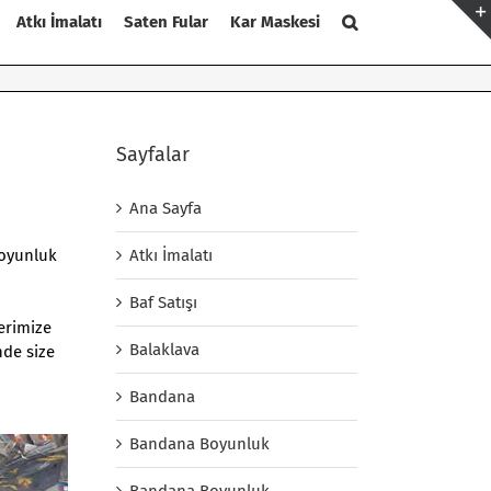
Atkı İmalatı
Saten Fular
Kar Maskesi
Sayfalar
Ana Sayfa
Atkı İmalatı
boyunluk
Baf Satışı
lerimize
Balaklava
nde size
Bandana
Bandana Boyunluk
Bandana Boyunluk