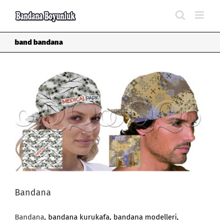
Skip
to
content
band bandana
Bandana
Bandana
, bandana kurukafa, bandana modelleri,