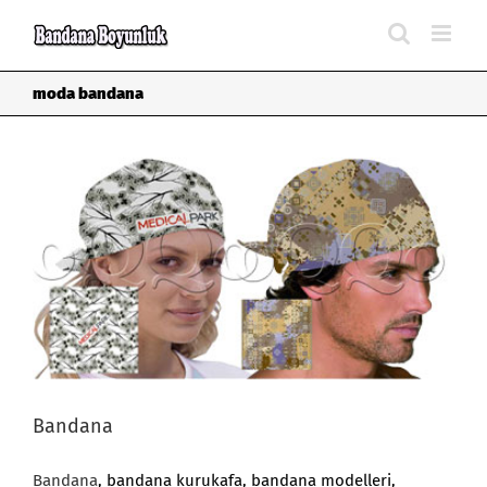
Skip
to
content
moda bandana
Bandana
Bandana
, bandana kurukafa, bandana modelleri,