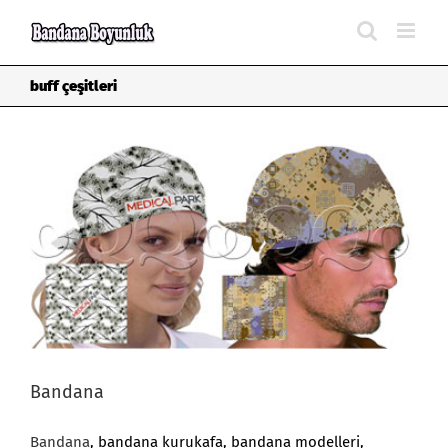
Skip
to
content
buff çeşitleri
Bandana
Bandana
, bandana kurukafa, bandana modelleri,